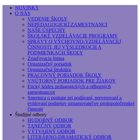
NOVINKY
O NÁS
Základná umelecká škola, Hálkova
VEDENIE ŠKOLY
NEPEDAGOGICKÍ ZAMESTNANCI
Základná umelecká škola, Hálkova 56, Bratislava - r
NAŠE ÚSPECHY
ŠKOLSKÉ VZDELÁVACIE PROGRAMY
SPRÁVY O VÝCHOVNO-VZDELÁVACEJ
ČINNOSTI, JEJ VÝSLEDKOCH A
PODMIENKACH ŠKOLY
Zriaďovacia listina
Organizačný poriadok
Organizačná štruktúra
PRACOVNÝ PORIADOK ŠKOLY
VNÚTORNÝ PORIADOK PRE ŽIAKOV
Etický kódex pedagogických a odborných
zamestnancov
Smernica o postupe pri podávaní, preverovaní a
evidovaní podnetov oznamovateľov protispoločenskej
činnosti
Študijné odbory
HUDOBNÝ ODBOR
TANEČNÝ ODBOR
VÝTVARNÝ ODBOR
LITERÁRNO-DRAMATICKÝ ODBOR