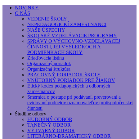
NOVINKY
O NÁS
Základná umelecká škola, Hálkova
VEDENIE ŠKOLY
NEPEDAGOGICKÍ ZAMESTNANCI
Základná umelecká škola, Hálkova 56, Bratislava - r
NAŠE ÚSPECHY
ŠKOLSKÉ VZDELÁVACIE PROGRAMY
SPRÁVY O VÝCHOVNO-VZDELÁVACEJ
ČINNOSTI, JEJ VÝSLEDKOCH A
PODMIENKACH ŠKOLY
Zriaďovacia listina
Organizačný poriadok
Organizačná štruktúra
PRACOVNÝ PORIADOK ŠKOLY
VNÚTORNÝ PORIADOK PRE ŽIAKOV
Etický kódex pedagogických a odborných
zamestnancov
Smernica o postupe pri podávaní, preverovaní a
evidovaní podnetov oznamovateľov protispoločenskej
činnosti
Študijné odbory
HUDOBNÝ ODBOR
TANEČNÝ ODBOR
VÝTVARNÝ ODBOR
LITERÁRNO-DRAMATICKÝ ODBOR