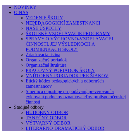
NOVINKY
O NÁS
Základná umelecká škola, Hálkova
VEDENIE ŠKOLY
NEPEDAGOGICKÍ ZAMESTNANCI
Základná umelecká škola, Hálkova 56, Bratislava - r
NAŠE ÚSPECHY
ŠKOLSKÉ VZDELÁVACIE PROGRAMY
SPRÁVY O VÝCHOVNO-VZDELÁVACEJ
ČINNOSTI, JEJ VÝSLEDKOCH A
PODMIENKACH ŠKOLY
Zriaďovacia listina
Organizačný poriadok
Organizačná štruktúra
PRACOVNÝ PORIADOK ŠKOLY
VNÚTORNÝ PORIADOK PRE ŽIAKOV
Etický kódex pedagogických a odborných
zamestnancov
Smernica o postupe pri podávaní, preverovaní a
evidovaní podnetov oznamovateľov protispoločenskej
činnosti
Študijné odbory
HUDOBNÝ ODBOR
TANEČNÝ ODBOR
VÝTVARNÝ ODBOR
LITERÁRNO-DRAMATICKÝ ODBOR