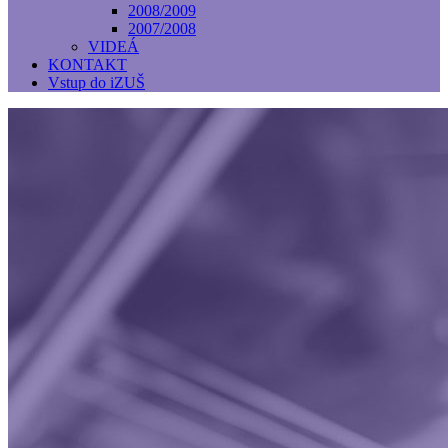
2008/2009
2007/2008
VIDEÁ
KONTAKT
Vstup do iZUŠ