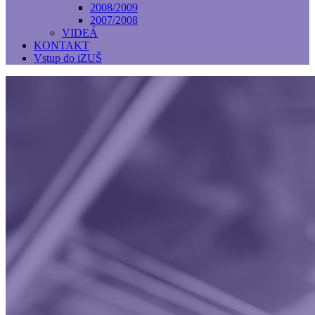
2008/2009
2007/2008
VIDEÁ
KONTAKT
Vstup do iZUŠ