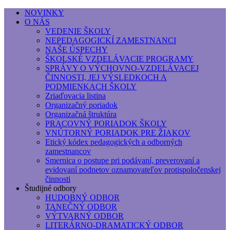
NOVINKY
O NÁS
Základná umelecká škola, Hálkova
VEDENIE ŠKOLY
NEPEDAGOGICKÍ ZAMESTNANCI
Základná umelecká škola, Hálkova 56, Bratislava - r
NAŠE ÚSPECHY
ŠKOLSKÉ VZDELÁVACIE PROGRAMY
SPRÁVY O VÝCHOVNO-VZDELÁVACEJ
ČINNOSTI, JEJ VÝSLEDKOCH A
PODMIENKACH ŠKOLY
Zriaďovacia listina
Organizačný poriadok
Organizačná štruktúra
PRACOVNÝ PORIADOK ŠKOLY
VNÚTORNÝ PORIADOK PRE ŽIAKOV
Etický kódex pedagogických a odborných
zamestnancov
Smernica o postupe pri podávaní, preverovaní a
evidovaní podnetov oznamovateľov protispoločenskej
činnosti
Študijné odbory
HUDOBNÝ ODBOR
TANEČNÝ ODBOR
VÝTVARNÝ ODBOR
LITERÁRNO-DRAMATICKÝ ODBOR