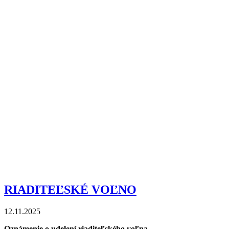
RIADITEĽSKÉ VOĽNO
12.11.2025
Oznámenie o udelení riaditeľského voľna