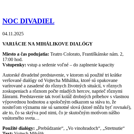
NOC DIVADIEL
04.11.2025
VARIÁCIE NA MIHÁLIKOVE DIALÓGY
Miesto a čas podujatia:
Teatro Colorato, Františkánske nám. 2,
17:00 hod.
Vstupenky:
vstup a sedenie voľné – do zaplnenie kapacity
Autorské divadelné predstavenie, v ktorom sú použité tri krátke
veršované dialógy od Vojtecha Mihálika, ktoré sú opakovane
varírované a zasadené do rôznych životných situácií, v rôznych
zoskupeniach a rôznom počte mladých hercov, naprieč rôznymi
žánrami. Predstavenie tak tvorí koláž drobných príbehov s vlastnou
výpovednou hodnotou a spoločným odkazom sa stáva to, že
nositeľom významu nie sú samotné slová (ktoré môžu byť rovnaké),
ale to, čo sa skrýva pod nimi, čo je skutočným motívom nášho
vnútorného sveta…
Použité dialógy:
„Prebúdzanie“, „Vo vinohradoch“, „Stretnutie“
Text:
Vojtech Mihálik