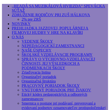
,,HĽADÁ SA MUZIKÁLOVÁ HVIEZDA“ SPEVÁCKA
SÚŤAŽ
Základná umelecká škola, Hálkova
ZDRUŽENIE RODIČOV PRI ZUŠ HÁLKOVA
2% pre ZRŠ
Základná umelecká škola, Hálkova 56, Bratislava - r
NOVINKY
PREHLIADKA JAZZOVEJ, POPULÁRNEJ A
FILMOVEJ HUDBY V HRE NA KLAVÍRI
O NÁS
VEDENIE ŠKOLY
NEPEDAGOGICKÍ ZAMESTNANCI
NAŠE ÚSPECHY
ŠKOLSKÉ VZDELÁVACIE PROGRAMY
SPRÁVY O VÝCHOVNO-VZDELÁVACEJ
ČINNOSTI, JEJ VÝSLEDKOCH A
PODMIENKACH ŠKOLY
Zriaďovacia listina
Organizačný poriadok
Organizačná štruktúra
PRACOVNÝ PORIADOK ŠKOLY
VNÚTORNÝ PORIADOK PRE ŽIAKOV
Etický kódex pedagogických a odborných
zamestnancov
Smernica o postupe pri podávaní, preverovaní a
evidovaní podnetov oznamovateľov protispoločenskej