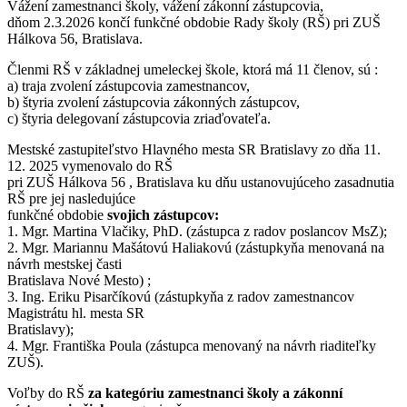
Vážení zamestnanci školy, vážení zákonní zástupcovia,
dňom 2.3.2026 končí funkčné obdobie Rady školy (RŠ) pri ZUŠ
Hálkova 56, Bratislava.
Členmi RŠ v základnej umeleckej škole, ktorá má 11 členov, sú :
a) traja zvolení zástupcovia zamestnancov,
b) štyria zvolení zástupcovia zákonných zástupcov,
c) štyria delegovaní zástupcovia zriaďovateľa.
Mestské zastupiteľstvo Hlavného mesta SR Bratislavy zo dňa 11.
12. 2025 vymenovalo do RŠ
pri ZUŠ Hálkova 56 , Bratislava ku dňu ustanovujúceho zasadnutia
RŠ pre jej nasledujúce
funkčné obdobie
svojich zástupcov:
1. Mgr. Martina Vlačiky, PhD. (zástupca z radov poslancov MsZ);
2. Mgr. Mariannu Mašátovú Haliakovú (zástupkyňa menovaná na
návrh mestskej časti
Bratislava Nové Mesto) ;
3. Ing. Eriku Pisarčíkovú (zástupkyňa z radov zamestnancov
Magistrátu hl. mesta SR
Bratislavy);
4. Mgr. Františka Poula (zástupca menovaný na návrh riaditeľky
ZUŠ).
Voľby do RŠ
za kategóriu zamestnanci školy a zákonní