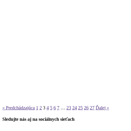
« Predchádzajúca
1
2
3
4
5
6
7
…
23
24
25
26
27
Ďalej »
Sledujte nás aj na sociálnych sieťach