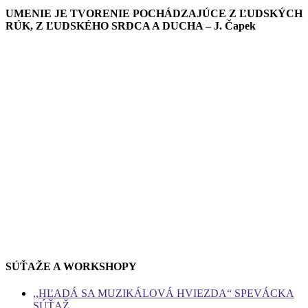
UMENIE JE TVORENIE POCHÁDZAJÚCE Z ĽUDSKÝCH
RÚK, Z ĽUDSKÉHO SRDCA A DUCHA – J. Čapek
SÚŤAŽE A WORKSHOPY
,,HĽADÁ SA MUZIKÁLOVÁ HVIEZDA“ SPEVÁCKA
SÚŤAŽ