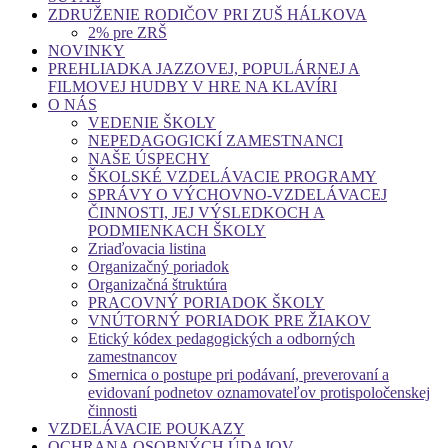
ZDRUŽENIE RODIČOV PRI ZUŠ HÁLKOVA
2% pre ZRŠ
NOVINKY
PREHLIADKA JAZZOVEJ, POPULÁRNEJ A
FILMOVEJ HUDBY V HRE NA KLAVÍRI
O NÁS
VEDENIE ŠKOLY
NEPEDAGOGICKÍ ZAMESTNANCI
NAŠE ÚSPECHY
ŠKOLSKÉ VZDELÁVACIE PROGRAMY
SPRÁVY O VÝCHOVNO-VZDELÁVACEJ
ČINNOSTI, JEJ VÝSLEDKOCH A
PODMIENKACH ŠKOLY
Zriaďovacia listina
Organizačný poriadok
Organizačná štruktúra
PRACOVNÝ PORIADOK ŠKOLY
VNÚTORNÝ PORIADOK PRE ŽIAKOV
Etický kódex pedagogických a odborných
zamestnancov
Smernica o postupe pri podávaní, preverovaní a
evidovaní podnetov oznamovateľov protispoločenskej
činnosti
VZDELÁVACIE POUKAZY
OCHRANA OSOBNÝCH ÚDAJOV