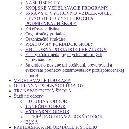
NAŠE ÚSPECHY
ŠKOLSKÉ VZDELÁVACIE PROGRAMY
SPRÁVY O VÝCHOVNO-VZDELÁVACEJ
ČINNOSTI, JEJ VÝSLEDKOCH A
PODMIENKACH ŠKOLY
Zriaďovacia listina
Organizačný poriadok
Organizačná štruktúra
PRACOVNÝ PORIADOK ŠKOLY
VNÚTORNÝ PORIADOK PRE ŽIAKOV
Etický kódex pedagogických a odborných
zamestnancov
Smernica o postupe pri podávaní, preverovaní a
evidovaní podnetov oznamovateľov protispoločenskej
činnosti
VZDELÁVACIE POUKAZY
OCHRANA OSOBNÝCH ÚDAJOV
TRANSPARENTNÁ ŠKOLA
Študijné odbory
HUDOBNÝ ODBOR
TANEČNÝ ODBOR
VÝTVARNÝ ODBOR
LITERÁRNO-DRAMATICKÝ ODBOR
BUSA
PRIHLÁŠKA A INFORMÁCIE K ŠTÚDIU