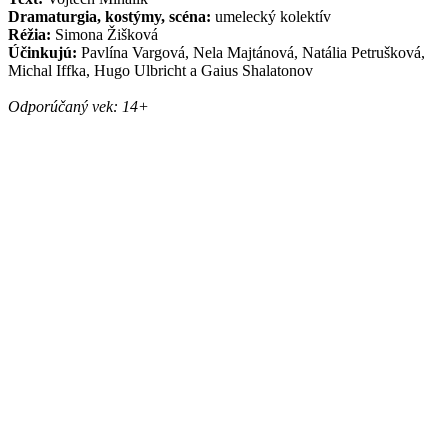
Dramaturgia, kostýmy, scéna:
umelecký kolektív
Réžia:
Simona Žišková
Účinkujú:
Pavlína Vargová, Nela Majtánová, Natália Petrušková,
Michal Iffka, Hugo Ulbricht a Gaius Shalatonov
Odporúčaný vek: 14+