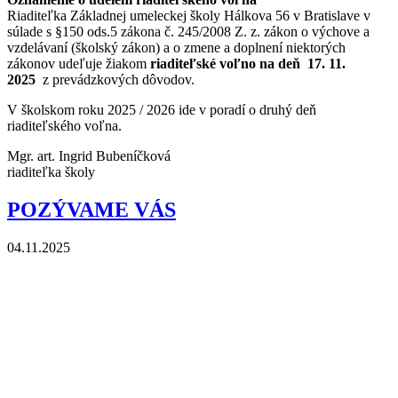
Riaditeľka Základnej umeleckej školy Hálkova 56 v Bratislave v
súlade s §150 ods.5 zákona č. 245/2008 Z. z. zákon o výchove a
vzdelávaní (školský zákon) a o zmene a doplnení niektorých
zákonov udeľuje žiakom
riaditeľské voľno na deň 17. 11.
2025
z prevádzkových dôvodov.
V školskom roku 2025 / 2026 ide v poradí o druhý deň
riaditeľského voľna.
Mgr. art. Ingrid Bubeníčková
riaditeľka školy
POZÝVAME VÁS
04.11.2025