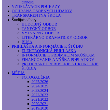
činnosti
VZDELÁVACIE POUKAZY
OCHRANA OSOBNÝCH ÚDAJOV
TRANSPARENTNÁ ŠKOLA
Študijné odbory
HUDOBNÝ ODBOR
TANEČNÝ ODBOR
VÝTVARNÝ ODBOR
LITERÁRNO-DRAMATICKÝ ODBOR
BUSA
PRIHLÁŠKA A INFORMÁCIE K ŠTÚDIU
ELEKTRONICKÁ PRIHLÁŠKA
INFORMÁCIE K PRIJÍMACÍM SKÚŠKAM
FINANCOVANIE A VÝŠKA POPLATKOV
PREDČASNÉ PRERUŠENIE A UKONČENIE
ŠTÚDIA
MÉDIA
FOTOGALÉRIA
2025/2026
2024/2025
2023/2024
2022/2023
2021/2022
2020/2021
2019/2020