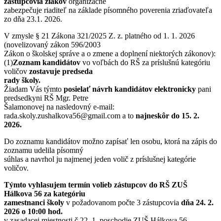
zástupcovia žiakov
organizačne
zabezpečuje riaditeľ na základe písomného poverenia zriaďovateľa
zo dňa 23.1. 2026.
V zmysle § 21 Zákona 321/2025 Z. z. platného od 1. 1. 2026
(novelizovaný zákon 596/2003
Zákon o školskej správe a o zmene a doplnení niektorých zákonov):
(1)
Zoznam kandidátov
vo voľbách do RŠ za príslušnú kategóriu
voličov
zostavuje predseda
rady školy.
Žiadam Vás týmto
posielať návrh kandidátov elektronicky
pani
predsedkyni RŠ Mgr. Petre
Šalamonovej na nasledovný e-mail:
rada.skoly.zushalkova56@gmail.com a to
najneskôr do 15. 2.
2026.
Do zoznamu kandidátov možno zapísať len osobu, ktorá na zápis do
zoznamu udelila písomný
súhlas a navrhol ju najmenej jeden volič z príslušnej kategórie
voličov.
Týmto
vyhlasujem termín volieb zástupcov
do RŠ ZUŠ
Hálkova 56 za kategóriu
zamestnanci školy
v požadovanom počte 3 zástupcovia
dňa 24. 2.
2026 o 10:00 hod.
v zasadacej miestnosti č.22, 1. poschodie ZUŠ Hálkova 56 ,