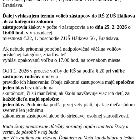
Bratislava.
Ďalej vyhlasujem termín volieb zástupcov do RŠ ZUŠ Hálkova
56 za kategóriu zákonní
zástupcovia
žiakov v počte 4 zástupcovia a to
dňa 25. 2. 2026 o
16:00 hod. v
v zasadacej
miestnosti č.22, 1. poschodie ZUŠ Hálkova 56 , Bratislava.
Ak nebude prítomná potrebná nadpolovičná väčšina voličov
príslušnej kategórie, zriaďovateľ
vyhlási opakovanú voľbu o 17.00 hod. na rovnakom mieste.
Od 1.1. 2026 v procese voľby do RŠ sa podľa § 20 pri
voľbe
zástupcov rodičov
upravilo
pravidlo ich hlasovania: Obaja zákonní zástupcovia majú
spoločne
jeden hlas
bez ohľadu na
skutočnosť, či sú manželmi; ak školu navštevuje viac ich detí,
za
každé dieťa majú spoločne
jeden hlas
. Podmienka podľa prvej vety platí, aj ak je dieťa súdom
zverené len jednému
zákonnému zástupcovi alebo do striedavej osobnej starostlivosti.
Rada školy predstavuje dôležitý poradný orgán riaditeľa školy a
verím, že pôsobiť v nej bude
pre Vás zaujímavou výzvou. Ďakujem za Vašu kandidatúru a teším