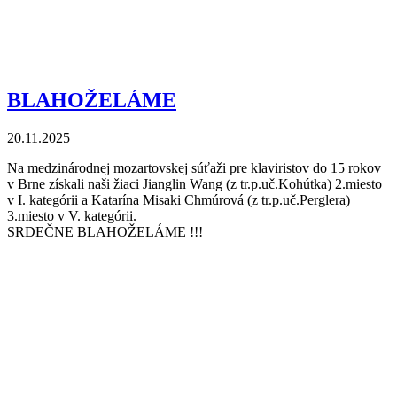
BLAHOŽELÁME
20.11.2025
Na medzinárodnej mozartovskej súťaži pre klaviristov do 15 rokov
v Brne získali naši žiaci Jianglin Wang (z tr.p.uč.Kohútka) 2.miesto
v I. kategórii a Katarína Misaki Chmúrová (z tr.p.uč.Perglera)
3.miesto v V. kategórii.
SRDEČNE BLAHOŽELÁME !!!