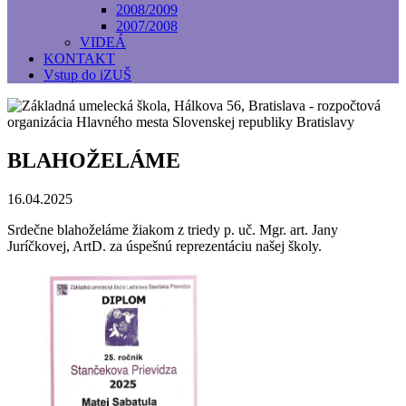
2008/2009
2007/2008
VIDEÁ
KONTAKT
Vstup do iZUŠ
BLAHOŽELÁME
16.04.2025
Srdečne blahoželáme žiakom z triedy p. uč. Mgr. art. Jany
Juríčkovej, ArtD. za úspešnú reprezentáciu našej školy.