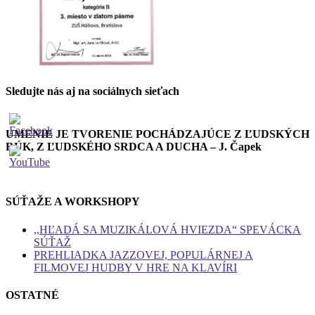
Sledujte nás aj na sociálnych sieťach
UMENIE JE TVORENIE POCHÁDZAJÚCE Z ĽUDSKÝCH
RÚK, Z ĽUDSKÉHO SRDCA A DUCHA – J. Čapek
SÚŤAŽE A WORKSHOPY
,,HĽADÁ SA MUZIKÁLOVÁ HVIEZDA“ SPEVÁCKA
SÚŤAŽ
PREHLIADKA JAZZOVEJ, POPULÁRNEJ A
FILMOVEJ HUDBY V HRE NA KLAVÍRI
OSTATNÉ