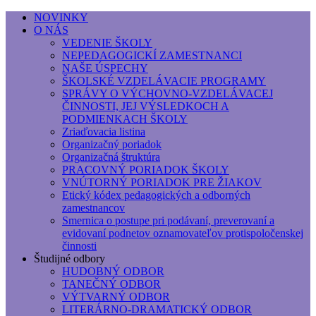
NOVINKY
O NÁS
Základná umelecká škola, Hálkova
VEDENIE ŠKOLY
NEPEDAGOGICKÍ ZAMESTNANCI
Základná umelecká škola, Hálkova 56, Bratislava - r
NAŠE ÚSPECHY
ŠKOLSKÉ VZDELÁVACIE PROGRAMY
SPRÁVY O VÝCHOVNO-VZDELÁVACEJ
ČINNOSTI, JEJ VÝSLEDKOCH A
PODMIENKACH ŠKOLY
Zriaďovacia listina
Organizačný poriadok
Organizačná štruktúra
PRACOVNÝ PORIADOK ŠKOLY
VNÚTORNÝ PORIADOK PRE ŽIAKOV
Etický kódex pedagogických a odborných
zamestnancov
Smernica o postupe pri podávaní, preverovaní a
evidovaní podnetov oznamovateľov protispoločenskej
činnosti
Študijné odbory
HUDOBNÝ ODBOR
TANEČNÝ ODBOR
VÝTVARNÝ ODBOR
LITERÁRNO-DRAMATICKÝ ODBOR