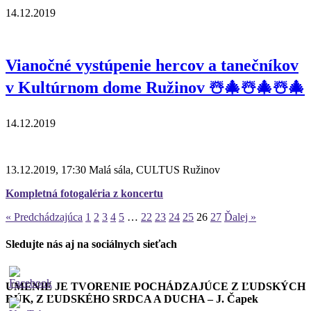
14.12.2019
Vianočné vystúpenie hercov a tanečníkov
v Kultúrnom dome Ružinov ☃️🎄☃️🎄☃️🎄
14.12.2019
13.12.2019, 17:30 Malá sála, CULTUS Ružinov
Kompletná fotogaléria z koncertu
« Predchádzajúca
1
2
3
4
5
…
22
23
24
25
26
27
Ďalej »
Sledujte nás aj na sociálnych sieťach
UMENIE JE TVORENIE POCHÁDZAJÚCE Z ĽUDSKÝCH
RÚK, Z ĽUDSKÉHO SRDCA A DUCHA – J. Čapek