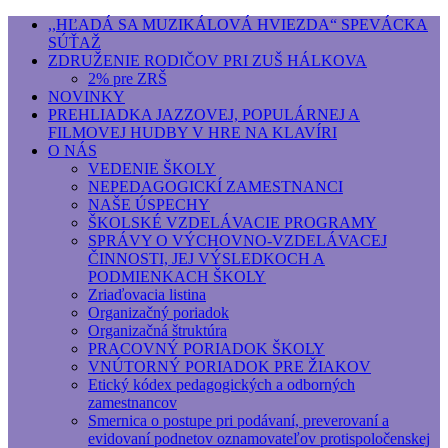
,,HĽADÁ SA MUZIKÁLOVÁ HVIEZDA“ SPEVÁCKA
SÚŤAŽ
Základná umelecká škola, Hálkova
ZDRUŽENIE RODIČOV PRI ZUŠ HÁLKOVA
2% pre ZRŠ
Základná umelecká škola, Hálkova 56, Bratislava - r
NOVINKY
PREHLIADKA JAZZOVEJ, POPULÁRNEJ A
FILMOVEJ HUDBY V HRE NA KLAVÍRI
O NÁS
VEDENIE ŠKOLY
NEPEDAGOGICKÍ ZAMESTNANCI
NAŠE ÚSPECHY
ŠKOLSKÉ VZDELÁVACIE PROGRAMY
SPRÁVY O VÝCHOVNO-VZDELÁVACEJ
ČINNOSTI, JEJ VÝSLEDKOCH A
PODMIENKACH ŠKOLY
Zriaďovacia listina
Organizačný poriadok
Organizačná štruktúra
PRACOVNÝ PORIADOK ŠKOLY
VNÚTORNÝ PORIADOK PRE ŽIAKOV
Etický kódex pedagogických a odborných
zamestnancov
Smernica o postupe pri podávaní, preverovaní a
evidovaní podnetov oznamovateľov protispoločenskej