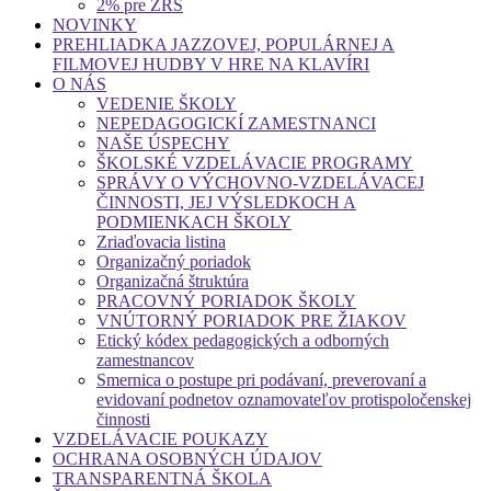
2% pre ZRŠ
NOVINKY
PREHLIADKA JAZZOVEJ, POPULÁRNEJ A
FILMOVEJ HUDBY V HRE NA KLAVÍRI
O NÁS
VEDENIE ŠKOLY
NEPEDAGOGICKÍ ZAMESTNANCI
NAŠE ÚSPECHY
ŠKOLSKÉ VZDELÁVACIE PROGRAMY
SPRÁVY O VÝCHOVNO-VZDELÁVACEJ
ČINNOSTI, JEJ VÝSLEDKOCH A
PODMIENKACH ŠKOLY
Zriaďovacia listina
Organizačný poriadok
Organizačná štruktúra
PRACOVNÝ PORIADOK ŠKOLY
VNÚTORNÝ PORIADOK PRE ŽIAKOV
Etický kódex pedagogických a odborných
zamestnancov
Smernica o postupe pri podávaní, preverovaní a
evidovaní podnetov oznamovateľov protispoločenskej
činnosti
VZDELÁVACIE POUKAZY
OCHRANA OSOBNÝCH ÚDAJOV
TRANSPARENTNÁ ŠKOLA