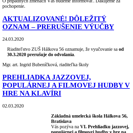
O prípadných zmenách Vás budeme informovať. Ďakujeme za
pochopenie.
AKTUALIZOVANÉ! DÔLEŽITÝ
OZNAM – PRERUŠENIE VÝUČBY
24.03.2020
Riaditeľstvo ZUŠ Hálkova 56 oznamuje, že vyučovanie sa
od
30.3.2020 prerušuje do odvolania
.
Mgr. art. Ingrid Bubeníčková, riaditeľka školy
PREHLIADKA JAZZOVEJ,
POPULÁRNEJ A FILMOVEJ HUDBY V
HRE NA KLAVÍRI
02.03.2020
Základná umelecká škola Hálkova 56,
Bratislava
Vás pozýva na
VI. Prehliadku jazzovej,
populárnej a filmovej hudby v hre na