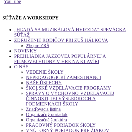
SÚŤAŽE A WORKSHOPY
,,HĽADÁ SA MUZIKÁLOVÁ HVIEZDA“ SPEVÁCKA
SÚŤAŽ
ZDRUŽENIE RODIČOV PRI ZUŠ HÁLKOVA
2% pre ZRŠ
NOVINKY
PREHLIADKA JAZZOVEJ, POPULÁRNEJ A
FILMOVEJ HUDBY V HRE NA KLAVÍRI
O NÁS
VEDENIE ŠKOLY
NEPEDAGOGICKÍ ZAMESTNANCI
NAŠE ÚSPECHY
ŠKOLSKÉ VZDELÁVACIE PROGRAMY
SPRÁVY O VÝCHOVNO-VZDELÁVACEJ
ČINNOSTI, JEJ VÝSLEDKOCH A
PODMIENKACH ŠKOLY
Zriaďovacia listina
Organizačný poriadok
Organizačná štruktúra
PRACOVNÝ PORIADOK ŠKOLY
VNÚTORNÝ PORIADOK PRE ŽIAKOV