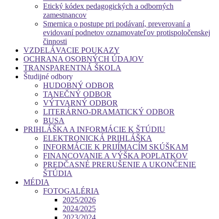
Etický kódex pedagogických a odborných
zamestnancov
Smernica o postupe pri podávaní, preverovaní a
evidovaní podnetov oznamovateľov protispoločenskej
činnosti
VZDELÁVACIE POUKAZY
OCHRANA OSOBNÝCH ÚDAJOV
TRANSPARENTNÁ ŠKOLA
Študijné odbory
HUDOBNÝ ODBOR
TANEČNÝ ODBOR
VÝTVARNÝ ODBOR
LITERÁRNO-DRAMATICKÝ ODBOR
BUSA
PRIHLÁŠKA A INFORMÁCIE K ŠTÚDIU
ELEKTRONICKÁ PRIHLÁŠKA
INFORMÁCIE K PRIJÍMACÍM SKÚŠKAM
FINANCOVANIE A VÝŠKA POPLATKOV
PREDČASNÉ PRERUŠENIE A UKONČENIE
ŠTÚDIA
MÉDIA
FOTOGALÉRIA
2025/2026
2024/2025
2023/2024