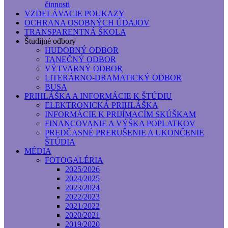
činnosti
VZDELÁVACIE POUKAZY
OCHRANA OSOBNÝCH ÚDAJOV
TRANSPARENTNÁ ŠKOLA
Študijné odbory
HUDOBNÝ ODBOR
TANEČNÝ ODBOR
VÝTVARNÝ ODBOR
LITERÁRNO-DRAMATICKÝ ODBOR
BUSA
PRIHLÁŠKA A INFORMÁCIE K ŠTÚDIU
ELEKTRONICKÁ PRIHLÁŠKA
INFORMÁCIE K PRIJÍMACÍM SKÚŠKAM
FINANCOVANIE A VÝŠKA POPLATKOV
PREDČASNÉ PRERUŠENIE A UKONČENIE
ŠTÚDIA
MÉDIA
FOTOGALÉRIA
2025/2026
2024/2025
2023/2024
2022/2023
2021/2022
2020/2021
2019/2020