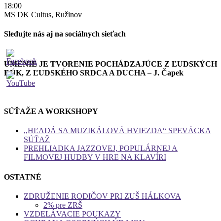
18:00
MS DK Cultus, Ružinov
Sledujte nás aj na sociálnych sieťach
UMENIE JE TVORENIE POCHÁDZAJÚCE Z ĽUDSKÝCH
RÚK, Z ĽUDSKÉHO SRDCA A DUCHA – J. Čapek
SÚŤAŽE A WORKSHOPY
,,HĽADÁ SA MUZIKÁLOVÁ HVIEZDA“ SPEVÁCKA
SÚŤAŽ
PREHLIADKA JAZZOVEJ, POPULÁRNEJ A
FILMOVEJ HUDBY V HRE NA KLAVÍRI
OSTATNÉ
ZDRUŽENIE RODIČOV PRI ZUŠ HÁLKOVA
2% pre ZRŠ
VZDELÁVACIE POUKAZY