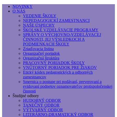
NOVINKY
O NÁS
Základná umelecká škola, Hálkova
VEDENIE ŠKOLY
NEPEDAGOGICKÍ ZAMESTNANCI
Základná umelecká škola, Hálkova 56, Bratislava - r
NAŠE ÚSPECHY
ŠKOLSKÉ VZDELÁVACIE PROGRAMY
SPRÁVY O VÝCHOVNO-VZDELÁVACEJ
ČINNOSTI, JEJ VÝSLEDKOCH A
PODMIENKACH ŠKOLY
Zriaďovacia listina
Organizačný poriadok
Organizačná štruktúra
PRACOVNÝ PORIADOK ŠKOLY
VNÚTORNÝ PORIADOK PRE ŽIAKOV
Etický kódex pedagogických a odborných
zamestnancov
Smernica o postupe pri podávaní, preverovaní a
evidovaní podnetov oznamovateľov protispoločenskej
činnosti
Študijné odbory
HUDOBNÝ ODBOR
TANEČNÝ ODBOR
VÝTVARNÝ ODBOR
LITERÁRNO-DRAMATICKÝ ODBOR