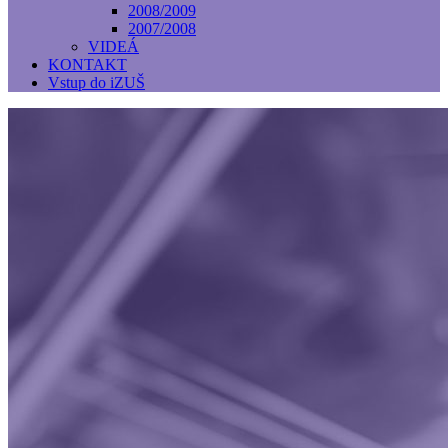
2008/2009
2007/2008
VIDEÁ
KONTAKT
Vstup do iZUŠ