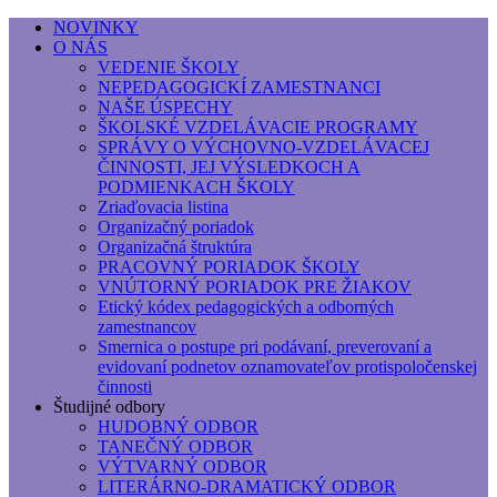
NOVINKY
O NÁS
Základná umelecká škola, Hálkova
VEDENIE ŠKOLY
NEPEDAGOGICKÍ ZAMESTNANCI
Základná umelecká škola, Hálkova 56, Bratislava - r
NAŠE ÚSPECHY
ŠKOLSKÉ VZDELÁVACIE PROGRAMY
SPRÁVY O VÝCHOVNO-VZDELÁVACEJ
ČINNOSTI, JEJ VÝSLEDKOCH A
PODMIENKACH ŠKOLY
Zriaďovacia listina
Organizačný poriadok
Organizačná štruktúra
PRACOVNÝ PORIADOK ŠKOLY
VNÚTORNÝ PORIADOK PRE ŽIAKOV
Etický kódex pedagogických a odborných
zamestnancov
Smernica o postupe pri podávaní, preverovaní a
evidovaní podnetov oznamovateľov protispoločenskej
činnosti
Študijné odbory
HUDOBNÝ ODBOR
TANEČNÝ ODBOR
VÝTVARNÝ ODBOR
LITERÁRNO-DRAMATICKÝ ODBOR