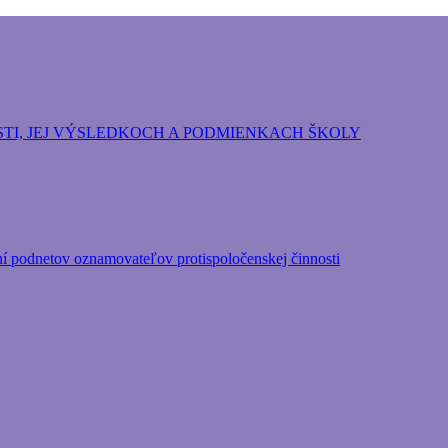
ozpočtová organizácia Hlavného mesta Slovenskej repu
TI, JEJ VÝSLEDKOCH A PODMIENKACH ŠKOLY
ní podnetov oznamovateľov protispoločenskej činnosti