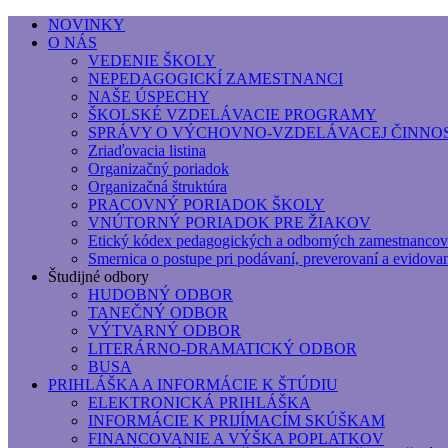
NOVINKY
O NÁS
Základná umelecká škola, Hálkova
VEDENIE ŠKOLY
NEPEDAGOGICKÍ ZAMESTNANCI
Základná umelecká škola, Hálkova 56, Bratislava - r
NAŠE ÚSPECHY
ŠKOLSKÉ VZDELÁVACIE PROGRAMY
SPRÁVY O VÝCHOVNO-VZDELÁVACEJ ČINNOS
Zriaďovacia listina
Organizačný poriadok
Organizačná štruktúra
PRACOVNÝ PORIADOK ŠKOLY
VNÚTORNÝ PORIADOK PRE ŽIAKOV
Etický kódex pedagogických a odborných zamestnancov
Smernica o postupe pri podávaní, preverovaní a evidova
Študijné odbory
HUDOBNÝ ODBOR
TANEČNÝ ODBOR
VÝTVARNÝ ODBOR
LITERÁRNO-DRAMATICKÝ ODBOR
BUSA
PRIHLÁŠKA A INFORMÁCIE K ŠTÚDIU
ELEKTRONICKÁ PRIHLÁŠKA
INFORMÁCIE K PRIJÍMACÍM SKÚŠKAM
FINANCOVANIE A VÝŠKA POPLATKOV