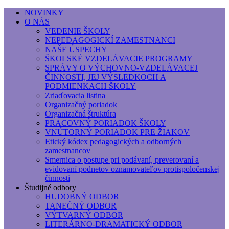
NOVINKY
O NÁS
Základná umelecká škola, Hálkova
VEDENIE ŠKOLY
NEPEDAGOGICKÍ ZAMESTNANCI
Základná umelecká škola, Hálkova 56, Bratislava - r
NAŠE ÚSPECHY
ŠKOLSKÉ VZDELÁVACIE PROGRAMY
SPRÁVY O VÝCHOVNO-VZDELÁVACEJ
ČINNOSTI, JEJ VÝSLEDKOCH A
PODMIENKACH ŠKOLY
Zriaďovacia listina
Organizačný poriadok
Organizačná štruktúra
PRACOVNÝ PORIADOK ŠKOLY
VNÚTORNÝ PORIADOK PRE ŽIAKOV
Etický kódex pedagogických a odborných
zamestnancov
Smernica o postupe pri podávaní, preverovaní a
evidovaní podnetov oznamovateľov protispoločenskej
činnosti
Študijné odbory
HUDOBNÝ ODBOR
TANEČNÝ ODBOR
VÝTVARNÝ ODBOR
LITERÁRNO-DRAMATICKÝ ODBOR