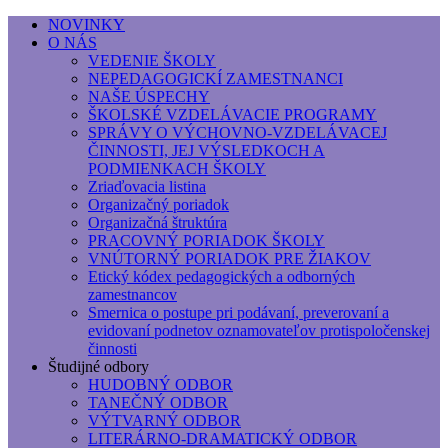
NOVINKY
O NÁS
Základná umelecká škola, Hálkova
VEDENIE ŠKOLY
NEPEDAGOGICKÍ ZAMESTNANCI
Základná umelecká škola, Hálkova 56, Bratislava - r
NAŠE ÚSPECHY
ŠKOLSKÉ VZDELÁVACIE PROGRAMY
SPRÁVY O VÝCHOVNO-VZDELÁVACEJ
ČINNOSTI, JEJ VÝSLEDKOCH A
PODMIENKACH ŠKOLY
Zriaďovacia listina
Organizačný poriadok
Organizačná štruktúra
PRACOVNÝ PORIADOK ŠKOLY
VNÚTORNÝ PORIADOK PRE ŽIAKOV
Etický kódex pedagogických a odborných
zamestnancov
Smernica o postupe pri podávaní, preverovaní a
evidovaní podnetov oznamovateľov protispoločenskej
činnosti
Študijné odbory
HUDOBNÝ ODBOR
TANEČNÝ ODBOR
VÝTVARNÝ ODBOR
LITERÁRNO-DRAMATICKÝ ODBOR