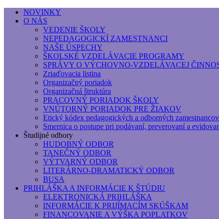
NOVINKY
O NÁS
Základná umelecká škola, Hálkova
VEDENIE ŠKOLY
NEPEDAGOGICKÍ ZAMESTNANCI
Základná umelecká škola, Hálkova 56, Bratislava - r
NAŠE ÚSPECHY
ŠKOLSKÉ VZDELÁVACIE PROGRAMY
SPRÁVY O VÝCHOVNO-VZDELÁVACEJ ČINNOS
Zriaďovacia listina
Organizačný poriadok
Organizačná štruktúra
PRACOVNÝ PORIADOK ŠKOLY
VNÚTORNÝ PORIADOK PRE ŽIAKOV
Etický kódex pedagogických a odborných zamestnancov
Smernica o postupe pri podávaní, preverovaní a evidova
Študijné odbory
HUDOBNÝ ODBOR
TANEČNÝ ODBOR
VÝTVARNÝ ODBOR
LITERÁRNO-DRAMATICKÝ ODBOR
BUSA
PRIHLÁŠKA A INFORMÁCIE K ŠTÚDIU
ELEKTRONICKÁ PRIHLÁŠKA
INFORMÁCIE K PRIJÍMACÍM SKÚŠKAM
FINANCOVANIE A VÝŠKA POPLATKOV