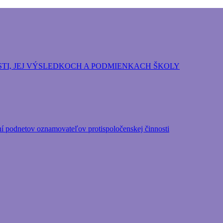
ozpočtová organizácia Hlavného mesta Slovenskej repu
TI, JEJ VÝSLEDKOCH A PODMIENKACH ŠKOLY
ní podnetov oznamovateľov protispoločenskej činnosti