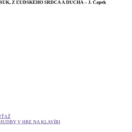
K, Z ĽUDSKÉHO SRDCA A DUCHA – J. Čapek
ÚŤAŽ
HUDBY V HRE NA KLAVÍRI