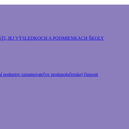
ozpočtová organizácia Hlavného mesta Slovenskej repu
TI, JEJ VÝSLEDKOCH A PODMIENKACH ŠKOLY
ní podnetov oznamovateľov protispoločenskej činnosti