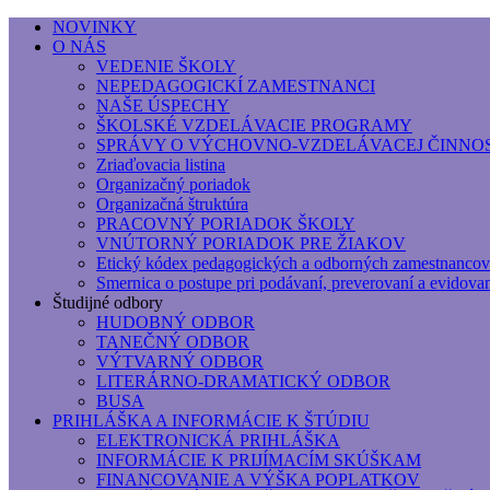
NOVINKY
O NÁS
Základná umelecká škola, Hálkova
VEDENIE ŠKOLY
NEPEDAGOGICKÍ ZAMESTNANCI
Základná umelecká škola, Hálkova 56, Bratislava - r
NAŠE ÚSPECHY
ŠKOLSKÉ VZDELÁVACIE PROGRAMY
SPRÁVY O VÝCHOVNO-VZDELÁVACEJ ČINNOS
Zriaďovacia listina
Organizačný poriadok
Organizačná štruktúra
PRACOVNÝ PORIADOK ŠKOLY
VNÚTORNÝ PORIADOK PRE ŽIAKOV
Etický kódex pedagogických a odborných zamestnancov
Smernica o postupe pri podávaní, preverovaní a evidova
Študijné odbory
HUDOBNÝ ODBOR
TANEČNÝ ODBOR
VÝTVARNÝ ODBOR
LITERÁRNO-DRAMATICKÝ ODBOR
BUSA
PRIHLÁŠKA A INFORMÁCIE K ŠTÚDIU
ELEKTRONICKÁ PRIHLÁŠKA
INFORMÁCIE K PRIJÍMACÍM SKÚŠKAM
FINANCOVANIE A VÝŠKA POPLATKOV