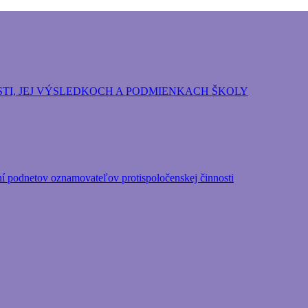
ozpočtová organizácia Hlavného mesta Slovenskej repu
TI, JEJ VÝSLEDKOCH A PODMIENKACH ŠKOLY
ní podnetov oznamovateľov protispoločenskej činnosti