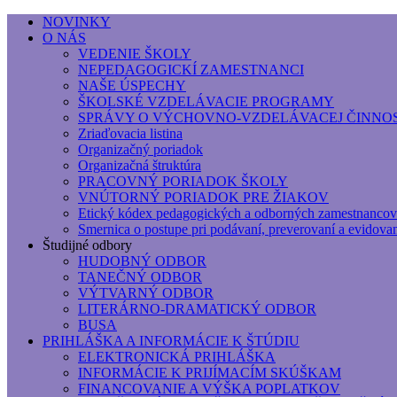
NOVINKY
O NÁS
Základná umelecká škola, Hálkova
VEDENIE ŠKOLY
NEPEDAGOGICKÍ ZAMESTNANCI
Základná umelecká škola, Hálkova 56, Bratislava - r
NAŠE ÚSPECHY
ŠKOLSKÉ VZDELÁVACIE PROGRAMY
SPRÁVY O VÝCHOVNO-VZDELÁVACEJ ČINNOS
Zriaďovacia listina
Organizačný poriadok
Organizačná štruktúra
PRACOVNÝ PORIADOK ŠKOLY
VNÚTORNÝ PORIADOK PRE ŽIAKOV
Etický kódex pedagogických a odborných zamestnancov
Smernica o postupe pri podávaní, preverovaní a evidova
Študijné odbory
HUDOBNÝ ODBOR
TANEČNÝ ODBOR
VÝTVARNÝ ODBOR
LITERÁRNO-DRAMATICKÝ ODBOR
BUSA
PRIHLÁŠKA A INFORMÁCIE K ŠTÚDIU
ELEKTRONICKÁ PRIHLÁŠKA
INFORMÁCIE K PRIJÍMACÍM SKÚŠKAM
FINANCOVANIE A VÝŠKA POPLATKOV