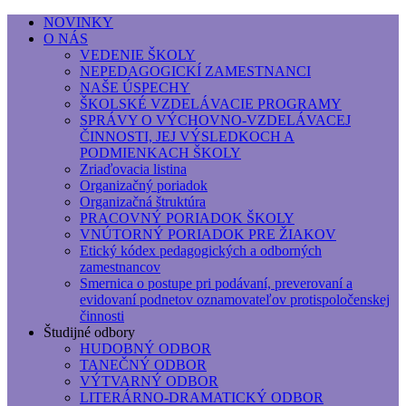
NOVINKY
O NÁS
Základná umelecká škola, Hálkova
VEDENIE ŠKOLY
NEPEDAGOGICKÍ ZAMESTNANCI
Základná umelecká škola, Hálkova 56, Bratislava - r
NAŠE ÚSPECHY
ŠKOLSKÉ VZDELÁVACIE PROGRAMY
SPRÁVY O VÝCHOVNO-VZDELÁVACEJ
ČINNOSTI, JEJ VÝSLEDKOCH A
PODMIENKACH ŠKOLY
Zriaďovacia listina
Organizačný poriadok
Organizačná štruktúra
PRACOVNÝ PORIADOK ŠKOLY
VNÚTORNÝ PORIADOK PRE ŽIAKOV
Etický kódex pedagogických a odborných
zamestnancov
Smernica o postupe pri podávaní, preverovaní a
evidovaní podnetov oznamovateľov protispoločenskej
činnosti
Študijné odbory
HUDOBNÝ ODBOR
TANEČNÝ ODBOR
VÝTVARNÝ ODBOR
LITERÁRNO-DRAMATICKÝ ODBOR