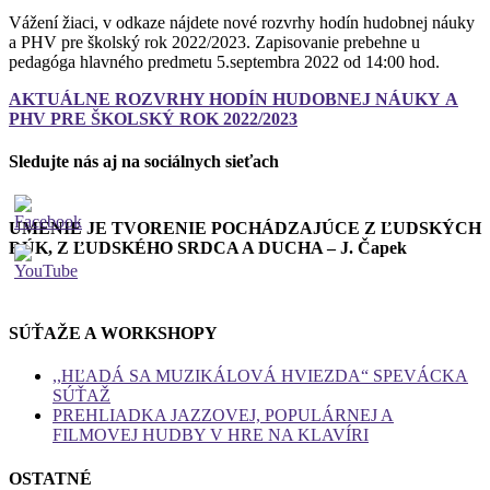
Vážení žiaci, v odkaze nájdete nové rozvrhy hodín hudobnej náuky
a PHV pre školský rok 2022/2023. Zapisovanie prebehne u
pedagóga hlavného predmetu 5.septembra 2022 od 14:00 hod.
AKTUÁLNE ROZVRHY HODÍN HUDOBNEJ NÁUKY
A
PHV
PRE ŠKOLSKÝ ROK 2022/2023
Sledujte nás aj na sociálnych sieťach
UMENIE JE TVORENIE POCHÁDZAJÚCE Z ĽUDSKÝCH
RÚK, Z ĽUDSKÉHO SRDCA A DUCHA – J. Čapek
SÚŤAŽE A WORKSHOPY
,,HĽADÁ SA MUZIKÁLOVÁ HVIEZDA“ SPEVÁCKA
SÚŤAŽ
PREHLIADKA JAZZOVEJ, POPULÁRNEJ A
FILMOVEJ HUDBY V HRE NA KLAVÍRI
OSTATNÉ