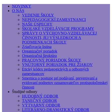
NOVINKY
O NÁS
Základná umelecká škola, Hálkova
VEDENIE ŠKOLY
NEPEDAGOGICKÍ ZAMESTNANCI
Základná umelecká škola, Hálkova 56, Bratislava - r
NAŠE ÚSPECHY
ŠKOLSKÉ VZDELÁVACIE PROGRAMY
SPRÁVY O VÝCHOVNO-VZDELÁVACEJ
ČINNOSTI, JEJ VÝSLEDKOCH A
PODMIENKACH ŠKOLY
Zriaďovacia listina
Organizačný poriadok
Organizačná štruktúra
PRACOVNÝ PORIADOK ŠKOLY
VNÚTORNÝ PORIADOK PRE ŽIAKOV
Etický kódex pedagogických a odborných
zamestnancov
Smernica o postupe pri podávaní, preverovaní a
evidovaní podnetov oznamovateľov protispoločenskej
činnosti
Študijné odbory
HUDOBNÝ ODBOR
TANEČNÝ ODBOR
VÝTVARNÝ ODBOR
LITERÁRNO-DRAMATICKÝ ODBOR