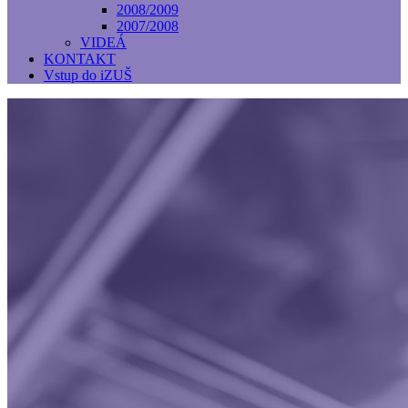
2008/2009
2007/2008
VIDEÁ
KONTAKT
Vstup do iZUŠ