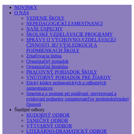
NOVINKY
O NÁS
Základná umelecká škola, Hálkova
VEDENIE ŠKOLY
NEPEDAGOGICKÍ ZAMESTNANCI
Základná umelecká škola, Hálkova 56, Bratislava - r
NAŠE ÚSPECHY
ŠKOLSKÉ VZDELÁVACIE PROGRAMY
SPRÁVY O VÝCHOVNO-VZDELÁVACEJ
ČINNOSTI, JEJ VÝSLEDKOCH A
PODMIENKACH ŠKOLY
Zriaďovacia listina
Organizačný poriadok
Organizačná štruktúra
PRACOVNÝ PORIADOK ŠKOLY
VNÚTORNÝ PORIADOK PRE ŽIAKOV
Etický kódex pedagogických a odborných
zamestnancov
Smernica o postupe pri podávaní, preverovaní a
evidovaní podnetov oznamovateľov protispoločenskej
činnosti
Študijné odbory
HUDOBNÝ ODBOR
TANEČNÝ ODBOR
VÝTVARNÝ ODBOR
LITERÁRNO-DRAMATICKÝ ODBOR