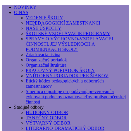
NOVINKY
O NÁS
Základná umelecká škola, Hálkova
VEDENIE ŠKOLY
NEPEDAGOGICKÍ ZAMESTNANCI
Základná umelecká škola, Hálkova 56, Bratislava - r
NAŠE ÚSPECHY
ŠKOLSKÉ VZDELÁVACIE PROGRAMY
SPRÁVY O VÝCHOVNO-VZDELÁVACEJ
ČINNOSTI, JEJ VÝSLEDKOCH A
PODMIENKACH ŠKOLY
Zriaďovacia listina
Organizačný poriadok
Organizačná štruktúra
PRACOVNÝ PORIADOK ŠKOLY
VNÚTORNÝ PORIADOK PRE ŽIAKOV
Etický kódex pedagogických a odborných
zamestnancov
Smernica o postupe pri podávaní, preverovaní a
evidovaní podnetov oznamovateľov protispoločenskej
činnosti
Študijné odbory
HUDOBNÝ ODBOR
TANEČNÝ ODBOR
VÝTVARNÝ ODBOR
LITERÁRNO-DRAMATICKÝ ODBOR