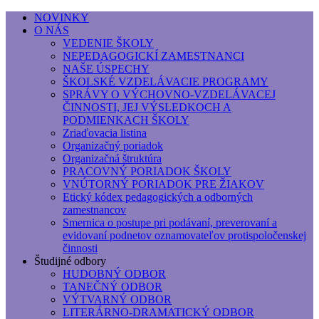
NOVINKY
O NÁS
Základná umelecká škola, Hálkova
VEDENIE ŠKOLY
NEPEDAGOGICKÍ ZAMESTNANCI
Základná umelecká škola, Hálkova 56, Bratislava - r
NAŠE ÚSPECHY
ŠKOLSKÉ VZDELÁVACIE PROGRAMY
SPRÁVY O VÝCHOVNO-VZDELÁVACEJ
ČINNOSTI, JEJ VÝSLEDKOCH A
PODMIENKACH ŠKOLY
Zriaďovacia listina
Organizačný poriadok
Organizačná štruktúra
PRACOVNÝ PORIADOK ŠKOLY
VNÚTORNÝ PORIADOK PRE ŽIAKOV
Etický kódex pedagogických a odborných
zamestnancov
Smernica o postupe pri podávaní, preverovaní a
evidovaní podnetov oznamovateľov protispoločenskej
činnosti
Študijné odbory
HUDOBNÝ ODBOR
TANEČNÝ ODBOR
VÝTVARNÝ ODBOR
LITERÁRNO-DRAMATICKÝ ODBOR