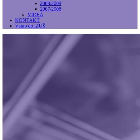
2008/2009
2007/2008
VIDEÁ
KONTAKT
Vstup do iZUŠ