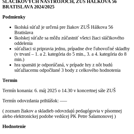
SLÁČIKOVÝCH NÁSTROJOCH, ZUŠ HÁLKOVA 56
BRATISLAVA 2024/2025
Podmienky
školská súťaž je určená pre žiakov ZUŠ Hálkova 56
Bratislava
školskej súťaže sa môžu zúčastniť všetci žiaci sláčikového
oddelenia
súťažiaci si pripravia jednu, prípadne dve ľubovoľné skladby
(v trvaní – 1. a 2. kategória do 5 min., 3. a 4. kategória do 8
min.)
hra spamäti je odporúčaná, v prípade hry z nôt budú
súťažiacemu odpočítané 3 body z celkového hodnotenia
Termín
Termín konania: 6. máj 2025 o 14.30 v koncertnej sále ZUŠ
Termín odovzdania prihlášok: —–
( zoznam žiakov a skladieb odovzdajú pedagógovia v písomnej
alebo elektronickej podobe vedúcej PK Petre Šalamonovej )
Hodnotenie