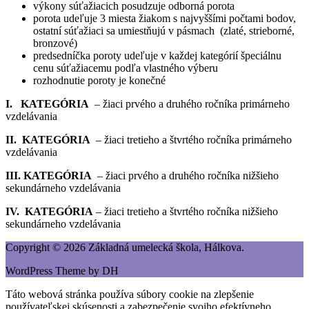
výkony súťažiacich posudzuje odborná porota
porota udeľuje 3 miesta žiakom s najvyššími počtami bodov,
ostatní súťažiaci sa umiestňujú v pásmach (zlaté, strieborné,
bronzové)
predsedníčka poroty udeľuje v každej kategórií špeciálnu
cenu súťažiacemu podľa vlastného výberu
rozhodnutie poroty je konečné
I. KATEGÓRIA
– žiaci prvého a druhého ročníka primárneho
vzdelávania
II. KATEGÓRIA
– žiaci tretieho a štvrtého ročníka primárneho
vzdelávania
III. KATEGÓRIA
– žiaci prvého a druhého ročníka nižšieho
sekundárneho vzdelávania
IV. KATEGÓRIA
– žiaci tretieho a štvrtého ročníka nižšieho
sekundárneho vzdelávania
Copyright © 2026 Základná umelecká škola, Hálkova.
WordPress Theme by DH
Táto webová stránka používa súbory cookie na zlepšenie
používateľskej skúsenosti a zabezpečenie svojho efektívneho