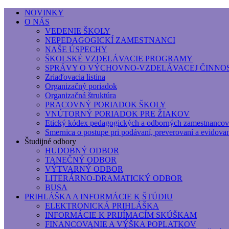
NOVINKY
O NÁS
Základná umelecká škola, Hálkova
VEDENIE ŠKOLY
NEPEDAGOGICKÍ ZAMESTNANCI
Základná umelecká škola, Hálkova 56, Bratislava - r
NAŠE ÚSPECHY
ŠKOLSKÉ VZDELÁVACIE PROGRAMY
SPRÁVY O VÝCHOVNO-VZDELÁVACEJ ČINNOS
Zriaďovacia listina
Organizačný poriadok
Organizačná štruktúra
PRACOVNÝ PORIADOK ŠKOLY
VNÚTORNÝ PORIADOK PRE ŽIAKOV
Etický kódex pedagogických a odborných zamestnancov
Smernica o postupe pri podávaní, preverovaní a evidova
Študijné odbory
HUDOBNÝ ODBOR
TANEČNÝ ODBOR
VÝTVARNÝ ODBOR
LITERÁRNO-DRAMATICKÝ ODBOR
BUSA
PRIHLÁŠKA A INFORMÁCIE K ŠTÚDIU
ELEKTRONICKÁ PRIHLÁŠKA
INFORMÁCIE K PRIJÍMACÍM SKÚŠKAM
FINANCOVANIE A VÝŠKA POPLATKOV