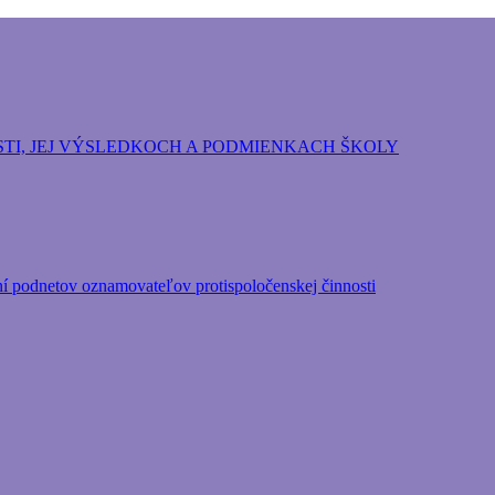
ozpočtová organizácia Hlavného mesta Slovenskej repu
TI, JEJ VÝSLEDKOCH A PODMIENKACH ŠKOLY
ní podnetov oznamovateľov protispoločenskej činnosti