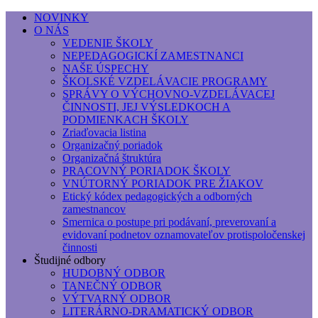
NOVINKY
O NÁS
Základná umelecká škola, Hálkova
VEDENIE ŠKOLY
NEPEDAGOGICKÍ ZAMESTNANCI
Základná umelecká škola, Hálkova 56, Bratislava - r
NAŠE ÚSPECHY
ŠKOLSKÉ VZDELÁVACIE PROGRAMY
SPRÁVY O VÝCHOVNO-VZDELÁVACEJ
ČINNOSTI, JEJ VÝSLEDKOCH A
PODMIENKACH ŠKOLY
Zriaďovacia listina
Organizačný poriadok
Organizačná štruktúra
PRACOVNÝ PORIADOK ŠKOLY
VNÚTORNÝ PORIADOK PRE ŽIAKOV
Etický kódex pedagogických a odborných
zamestnancov
Smernica o postupe pri podávaní, preverovaní a
evidovaní podnetov oznamovateľov protispoločenskej
činnosti
Študijné odbory
HUDOBNÝ ODBOR
TANEČNÝ ODBOR
VÝTVARNÝ ODBOR
LITERÁRNO-DRAMATICKÝ ODBOR