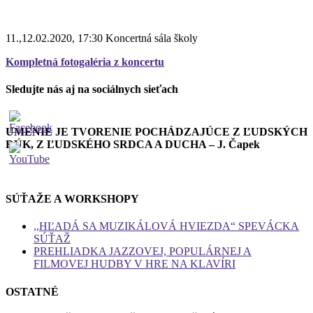
11.,12.02.2020, 17:30 Koncertná sála školy
Kompletná fotogaléria z koncertu
Sledujte nás aj na sociálnych sieťach
UMENIE JE TVORENIE POCHÁDZAJÚCE Z ĽUDSKÝCH
RÚK, Z ĽUDSKÉHO SRDCA A DUCHA – J. Čapek
SÚŤAŽE A WORKSHOPY
,,HĽADÁ SA MUZIKÁLOVÁ HVIEZDA“ SPEVÁCKA
SÚŤAŽ
PREHLIADKA JAZZOVEJ, POPULÁRNEJ A
FILMOVEJ HUDBY V HRE NA KLAVÍRI
OSTATNÉ