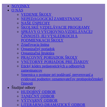
NOVINKY
O NÁS
Základná umelecká škola, Hálkova
VEDENIE ŠKOLY
NEPEDAGOGICKÍ ZAMESTNANCI
Základná umelecká škola, Hálkova 56, Bratislava - r
NAŠE ÚSPECHY
ŠKOLSKÉ VZDELÁVACIE PROGRAMY
SPRÁVY O VÝCHOVNO-VZDELÁVACEJ
ČINNOSTI, JEJ VÝSLEDKOCH A
PODMIENKACH ŠKOLY
Zriaďovacia listina
Organizačný poriadok
Organizačná štruktúra
PRACOVNÝ PORIADOK ŠKOLY
VNÚTORNÝ PORIADOK PRE ŽIAKOV
Etický kódex pedagogických a odborných
zamestnancov
Smernica o postupe pri podávaní, preverovaní a
evidovaní podnetov oznamovateľov protispoločenskej
činnosti
Študijné odbory
HUDOBNÝ ODBOR
TANEČNÝ ODBOR
VÝTVARNÝ ODBOR
LITERÁRNO-DRAMATICKÝ ODBOR