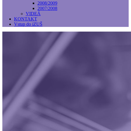
2008/2009
2007/2008
VIDEÁ
KONTAKT
Vstup do iZUŠ