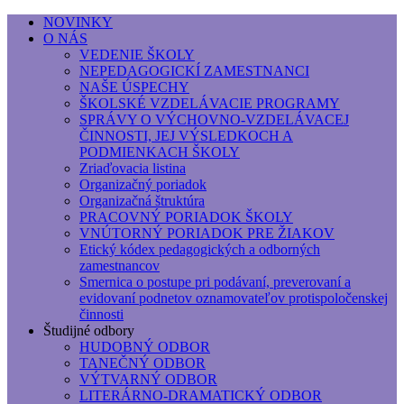
NOVINKY
O NÁS
Základná umelecká škola, Hálkova
VEDENIE ŠKOLY
NEPEDAGOGICKÍ ZAMESTNANCI
Základná umelecká škola, Hálkova 56, Bratislava - r
NAŠE ÚSPECHY
ŠKOLSKÉ VZDELÁVACIE PROGRAMY
SPRÁVY O VÝCHOVNO-VZDELÁVACEJ
ČINNOSTI, JEJ VÝSLEDKOCH A
PODMIENKACH ŠKOLY
Zriaďovacia listina
Organizačný poriadok
Organizačná štruktúra
PRACOVNÝ PORIADOK ŠKOLY
VNÚTORNÝ PORIADOK PRE ŽIAKOV
Etický kódex pedagogických a odborných
zamestnancov
Smernica o postupe pri podávaní, preverovaní a
evidovaní podnetov oznamovateľov protispoločenskej
činnosti
Študijné odbory
HUDOBNÝ ODBOR
TANEČNÝ ODBOR
VÝTVARNÝ ODBOR
LITERÁRNO-DRAMATICKÝ ODBOR