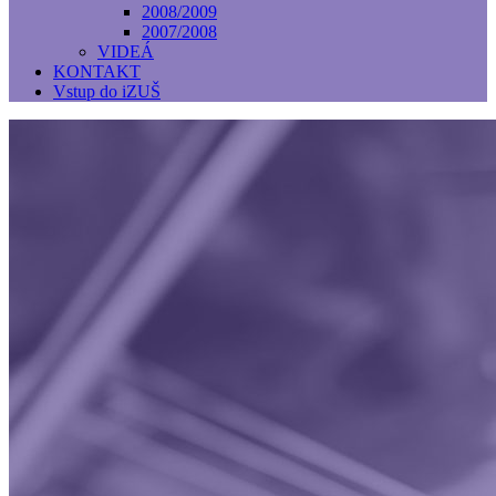
2008/2009
2007/2008
VIDEÁ
KONTAKT
Vstup do iZUŠ