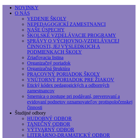
NOVINKY
O NÁS
Základná umelecká škola, Hálkova
VEDENIE ŠKOLY
NEPEDAGOGICKÍ ZAMESTNANCI
Základná umelecká škola, Hálkova 56, Bratislava - r
NAŠE ÚSPECHY
ŠKOLSKÉ VZDELÁVACIE PROGRAMY
SPRÁVY O VÝCHOVNO-VZDELÁVACEJ
ČINNOSTI, JEJ VÝSLEDKOCH A
PODMIENKACH ŠKOLY
Zriaďovacia listina
Organizačný poriadok
Organizačná štruktúra
PRACOVNÝ PORIADOK ŠKOLY
VNÚTORNÝ PORIADOK PRE ŽIAKOV
Etický kódex pedagogických a odborných
zamestnancov
Smernica o postupe pri podávaní, preverovaní a
evidovaní podnetov oznamovateľov protispoločenskej
činnosti
Študijné odbory
HUDOBNÝ ODBOR
TANEČNÝ ODBOR
VÝTVARNÝ ODBOR
LITERÁRNO-DRAMATICKÝ ODBOR